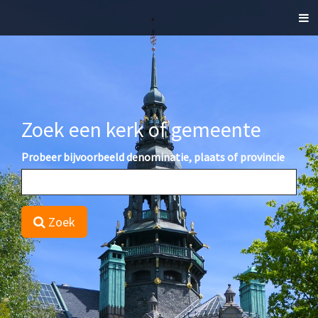
Sch
nav
Zoek een kerk of gemeente
Probeer bijvoorbeeld denominatie, plaats of provincie
Zoek