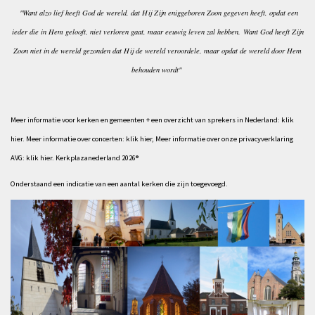
"Want alzo lief heeft God de wereld, dat Hij Zijn eniggeboren Zoon gegeven heeft, opdat een
ieder die in Hem gelooft, niet verloren gaat, maar eeuwig leven zal hebben.
Want God heeft Zijn
Zoon niet in de wereld gezonden dat Hij de wereld veroordele, maar opdat de wereld door Hem
behouden wordt"
Meer informatie voor kerken en gemeenten + een
overzicht van sprekers
in Nederland:
klik
hier
.
Meer informatie over concerten:
klik hier
,
Meer informatie over onze privacyverklaring
AVG:
klik hier
. Kerkplazanederland 2026®
Onderstaand een indicatie van een aantal kerken die zijn toegevoegd.